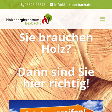
06826 96373
info@hez-bexbach.de
Sie brauchen
Holz?
Dann sind Sie
hier richtig!